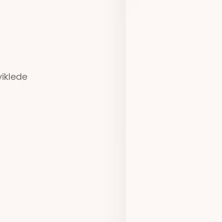
er.
rpleie.
ede